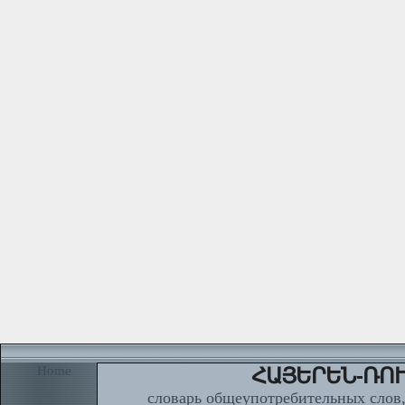
Home
ՀԱՅԵՐԵՆ-ՌՈՒ
словарь общеупотребительных слов,