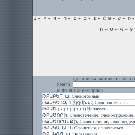
Для поиска напишите слово (п
Search
in the title or description
ԹՔԱԲԵՐ, ա. Слюногонный.
ԹՔԱԳԵՂՁ, ի (կզմխս.) Слюнная железе.
ԹՔԱԾ (եղնկ. բառ) Наплевать.
ԹՔԱԾՈՐ ի, Слювотечение, слюноотделение.
ԹՔԱԾՈՐԱՆՔ ի, Слювотечение, слюноотделе
ԹՔԱԿԱԼԵԼ, կ Слюниться, слюнявиться.
ԹՔԱԿՈԾ, ա. Оплёванный.