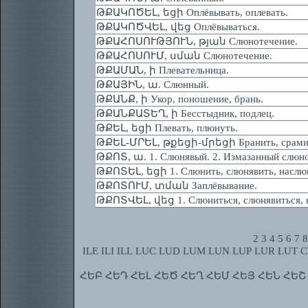
ԹՔԱԿՈԾԵԼ, եցի Оплёвывать, оплевать.
ԹՔԱԿՈԾՎԵԼ, վեց Оплёвываться.
ԹՔԱՀՈՍՈՒԹՅՈՒՆ, թյան Слюнотечение.
ԹՔԱՀՈՍՈՒՄ, սման Слюнотечение.
ԹՔԱՄԱՆ, ի Плевательница.
ԹՔԱՅԻՆ, ա. Слюнный.
ԹՔԱՆՔ, ի Укор, поношение, брань.
ԹՔԱՆՔԱՏԵՂ, ի Бесстыдник, подлец.
ԹՔԵԼ, եցի Плевать, плюнуть.
ԹՔԵԼ-ՄՐԵԼ, թքեցի-մրեցի Бранить, срами
ԹՔՈՏ, ա. 1. Слюнявый. 2. Измазанный слюно
ԹՔՈՏԵԼ, եցի 1. Слюнить, слюнявить, наслюня
ԹՔՈՏՈՒՄ, տման Заплёвывание.
ԹՔՈՏՎԵԼ, վեց 1. Слюниться, слюнявиться, на
2
3
4
5
6
7
8
ILE
ILI
ILL
LUC
LUD
LUM
LUN
LUP
LUR
LUT
C
ՀԵԲ
ՀԵԴ
ՀԵԼ
ՀԵԾ
ՀԵՂ
ՀԵՄ
ՀԵՅ
ՀԵՆ
ՀԵՇ