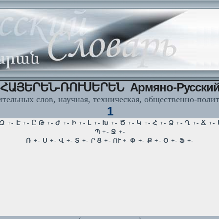
ՀԱՅԵՐԵՆ-ՌՈՒՍԵՐԵՆ Армяно-Русски
тельных слов, научная, техническая, общественно-поли
1