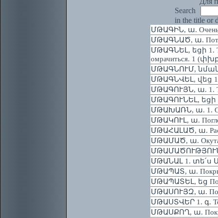
Для п
Search
in the title or
ՄԹԱԳԻՆ, ա. Очень
ՄԹԱԳՆԱԾ, ա. Пот
ՄԹԱԳՆԵԼ, եցի 1. Тем
омрачиться. 1 (փխբ.
ՄԹԱԳՆՈՒՄ, նման 1.
ՄԹԱԳՆՎԵԼ, վեց 1. Т
ՄԹԱԳՈՒՅՆ, ա. 1. Те
ՄԹԱԳՈՒՆԵԼ, եցի За
ՄԹԱԽԱՌՆ, ա. 1. Сум
ՄԹԱԿՈՒԼ, ա. Погл
ՄԹԱՀԱԼԱԾ, ա. Расс
ՄԹԱՄԱԾ, ա. Окута
ՄԹԱՄԱԾՈՒԹՅՈՒՆ,
ՄԹԱՆԱԼ 1. տե՛ս Մ
ՄԹԱՊԱՏ, ա. Покрыт
ՄԹԱՊԱՏԵԼ, եց Покры
ՄԹԱՍՈՒՅԶ, ա. Погр
ՄԹԱՍՏՎԵՐ 1. գ. Тен
ՄԹԱՍՔՈՂ, ա. Покры