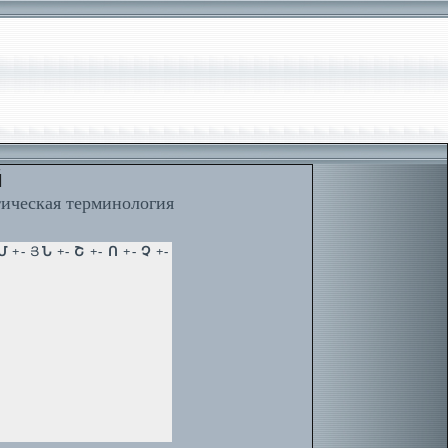
й
тическая терминология