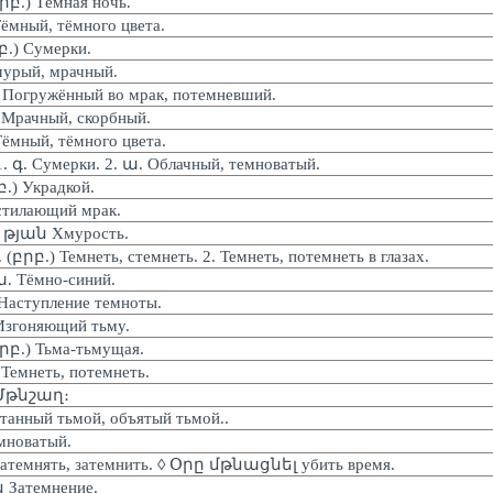
.) Тёмная ночь.
ный, тёмного цвета.
.) Сумерки.
рый, мрачный.
гружённый во мрак, потемневший.
ачный, скорбный.
ный, тёмного цвета.
գ. Сумерки. 2. ա. Облачный, темноватый.
) Украдкой.
тилающий мрак.
յան Хмурость.
րբ.) Темнеть, стемнеть. 2. Темнеть, потемнеть в глазах.
 Тёмно-синий.
ступление темноты.
гоняющий тьму.
բ.) Тьма-тьмущая.
мнеть, потемнеть.
Մթնշաղ։
нный тьмой, объятый тьмой..
новатый.
емнять, затемнить. ◊ Օրը մթնացնել убить время.
Затемнение.