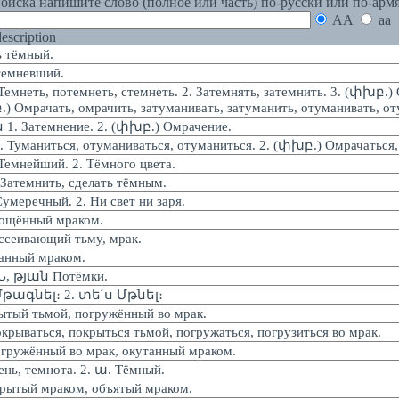
оиска напишите слово (полное или часть) по-русски или по-арм
AA
aa
 description
 тёмный.
емневший.
неть, потемнеть, стемнеть. 2. Затемнять, затемнить. 3. (փխբ.) 
) Омрачать, омрачить, затуманивать, затуманить, отуманивать, от
 Затемнение. 2. (փխբ.) Омрачение.
уманиться, отуманиваться, отуманиться. 2. (փխբ.) Омрачаться,
мнейший. 2. Тёмного цвета.
темнить, сделать тёмным.
еречный. 2. Ни свет ни заря.
ощённый мраком.
еивающий тьму, мрак.
нный мраком.
 թյան Потёмки.
թագնել։ 2. տե՛ս Մթնել։
ый тьмой, погружённый во мрак.
ваться, покрыться тьмой, погружаться, погрузиться во мрак.
ужённый во мрак, окутанный мраком.
ь, темнота. 2. ա. Тёмный.
тый мраком, объятый мраком.