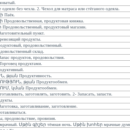
оватый.
одеяло без чехла. 2. Чехол для матраса или стёганого одеяла.
 Паёк.
родовольственная, продуктовая книжка.
одовольственный, продуктовый магазин.
отовительный пункт.
евозящий продукты.
уктовый, продовольственный.
вольственный склад.
ас продуктов, продовольствия.
рговец продуктами.
дуктивный.
 թյան Продуктивность.
ԹՅՈՒՆ, թյան Продуктообмен.
Մ, կման Продуктообмен.
авливать, заготовлять, заготовить. 2- Запасать, запасти.
дукты.
товка, заготавливание, заготовление.
тавливаться.
 продовольствие, провизия.
мрачный. Մթին գիշեր тёмная ночь. Մթին խոհեր мрачные дум