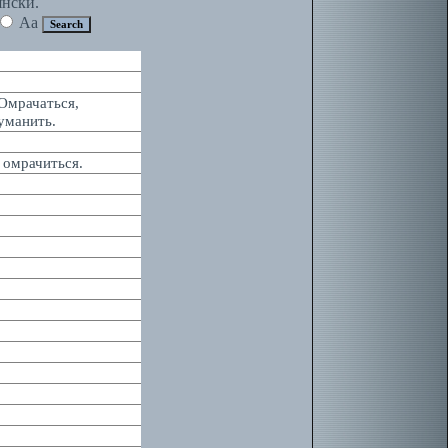
янски.
Aa
Омрачаться,
уманить.
 омрачиться.