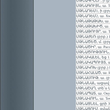
ՄԹՆԱԳԻՇԵՐ, ի (բրբ
ՄԹՆԱԳՈՒՅՆ, ա. Тём
ՄԹՆԱԴԵՄ1, ի (բրբ
ՄԹՆԱԴԵՄ2, ա. Хму
ՄԹՆԱԹԱԹԱԽ, ա. По
ՄԹՆԱԹԱԽԻԾ, ա. Мр
ՄԹՆԱԹՈՒՅՐ, ա. Тём
ՄԹՆԱԺԵՌ (բրբ.) 1. 
ՄԹՆԱԾԵԾ, մ. (բրբ.
ՄԹՆԱԾԻՐ, ա. Расс
ՄԹՆԱԾՈՒԹՅՈՒՆ, թ
ՄԹՆԱԿԱԼԵԼ, եց 1. (բ
ՄԹՆԱԿԱՊՈՒՅՏ, ա.
ՄԹՆԱԿՈԽ (բրբ.) На
ՄԹՆԱՀԱԼԱԾ, ա. Из
ՄԹՆԱՄՈՒԹ, ա. (բր
ՄԹՆԱՆԱԼ, ացավ Те
ՄԹՆԱՇԱՂ, տե՛ս 
ՄԹՆԱՊԱՏ, ա. Окута
ՄԹՆԱՎՈՒՆ, ա. Тем
ՄԹՆԱՑՆԵԼ, ցրի Зат
ՄԹՆԱՑՈՒՄ, ցման 