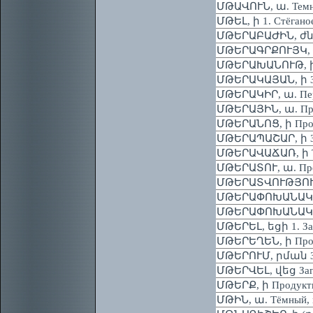
ՄԹԱՎՈՒՆ, ա. Темн
ՄԹԵԼ, ի 1. Стёганое 
ՄԹԵՐԱԲԱԺԻՆ, ժնի
ՄԹԵՐԱԳՐՔՈՒՅԿ, ի П
ՄԹԵՐԱԽԱՆՈՒԹ, ի Пр
ՄԹԵՐԱԿԱՅԱՆ, ի Заг
ՄԹԵՐԱԿԻՐ, ա. Пер
ՄԹԵՐԱՅԻՆ, ա. Прод
ՄԹԵՐԱՆՈՑ, ի Продо
ՄԹԵՐԱՊԱՇԱՐ, ի Зап
ՄԹԵՐԱՎԱՃԱՌ, ի То
ՄԹԵՐԱՏՈՒ, ա. Про
ՄԹԵՐԱՏՎՈՒԹՅՈՒՆ,
ՄԹԵՐԱՓՈԽԱՆԱԿՈՒ
ՄԹԵՐԱՓՈԽԱՆԱԿՈՒ
ՄԹԵՐԵԼ, եցի 1. Загот
ՄԹԵՐԵՂԵՆ, ի Про
ՄԹԵՐՈՒՄ, րման Заго
ՄԹԵՐՎԵԼ, վեց Заго
ՄԹԵՐՔ, ի Продукты,
ՄԹԻՆ, ա. Тёмный, 