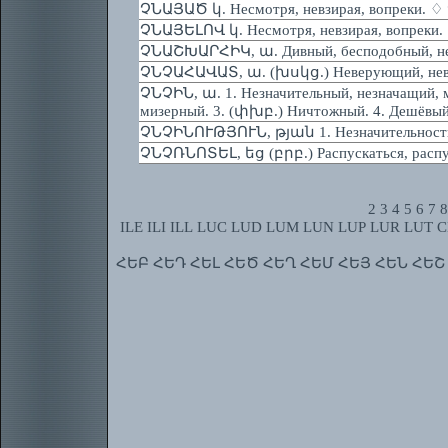
ՉՆԱՅԱԾ կ. Несмотря, невзирая, вопреки. ♢
ՉՆԱՅԵԼՈՎ կ. Несмотря, невзирая, вопреки.
ՉՆԱՇԽԱՐՀԻԿ, ա. Дивный, бесподобный, нез
ՉՆՉԱՀԱՎԱՏ, ա. (խսկց.) Неверующий, невер
ՉՆՉԻՆ, ա. 1. Незначительный, незначащий, м
мизерный. 3. (փխբ.) Ничтожный. 4. Дешёвый
ՉՆՉԻՆՈՒԹՅՈՒՆ, թյան 1. Незначительность. 
ՉՆՉՌՆՈՏԵԼ, եց (բրբ.) Распускаться, распус
2
3
4
5
6
7
8
ILE
ILI
ILL
LUC
LUD
LUM
LUN
LUP
LUR
LUT
C
ՀԵԲ
ՀԵԴ
ՀԵԼ
ՀԵԾ
ՀԵՂ
ՀԵՄ
ՀԵՅ
ՀԵՆ
ՀԵՇ