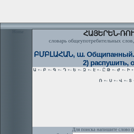
Home
ՀԱՅԵՐԵՆ-ՌՈՒ
словарь общеупотребительных слов,
ԲՄԲԼԱՀԱՆ, ա. Общипанный. ◊
2) распушить, о
Для поиска напишите слово (п