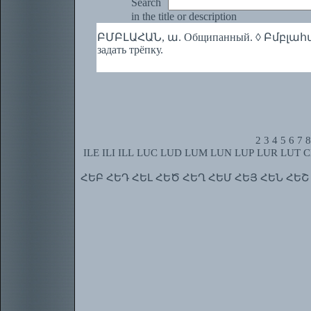
Search
in the title or description
ԲՄԲԼԱՀԱՆ, ա. Общипанный. ◊ Բմբլահան ան
задать трёпку.
2
3
4
5
6
7
8
ILE
ILI
ILL
LUC
LUD
LUM
LUN
LUP
LUR
LUT
C
ՀԵԲ
ՀԵԴ
ՀԵԼ
ՀԵԾ
ՀԵՂ
ՀԵՄ
ՀԵՅ
ՀԵՆ
ՀԵՇ