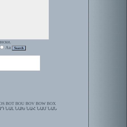
янски.
Aa
OS
BOT
BOU
BOV
BOW
BOX
ԱԴ
ՆԱԼ
ՆԱԽ
ՆԱՀ
ՆԱՄ
ՆԱՆ