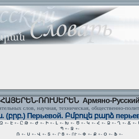
ՀԱՅԵՐԵՆ-ՌՈՒՍԵՐԵՆ Армяно-Русски
тельных слов, научная, техническая, общественно-поли
 (բրբ.) Перьевой. Բմբուլե բարձ перье