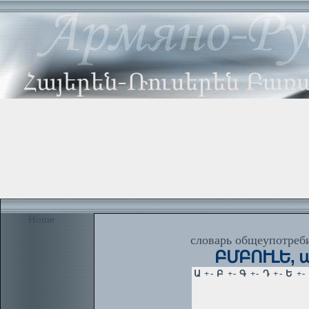
Home
словарь общеупотреби
ԲՄԲՈՒԼԵ, ա.