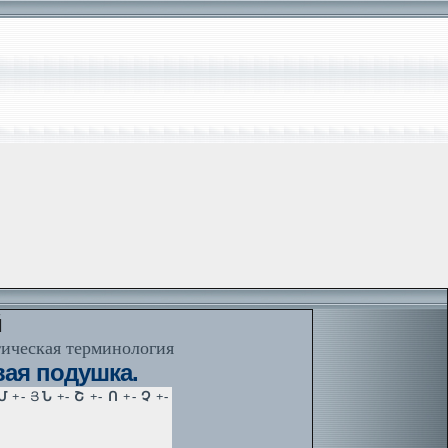
й
тическая терминология
вая подушка.