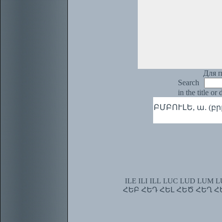
Для п
Search
in the title or
ԲՄԲՈՒԼԵ, ա. (բրբ.
ILE
ILI
ILL
LUC
LUD
LUM
L
ՀԵԲ
ՀԵԴ
ՀԵԼ
ՀԵԾ
ՀԵՂ
Հ