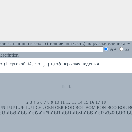
оиска напишите слово (полное или часть) по-русски или по-арм
AA
aa
 description
) Перьевой. Բմբուլե բարձ перьевая подушка.
Back
2
3
4
5
6
7
8
9
10
11
12
13
14
15
16
17
18
UN
LUP
LUR
LUT
CEL
CEN
CER
BOD
BOL
BOM
BON
BOO
BOR
B
ԵՄ
ՀԵՅ
ՀԵՆ
ՀԵՇ
ՀԵՊ
ՀԵՌ
ՀԵՍ
ՀԵՎ
ՀԵՏ
ՀԵՐ
ՀԵՔ
ՆԱԳ
Ն