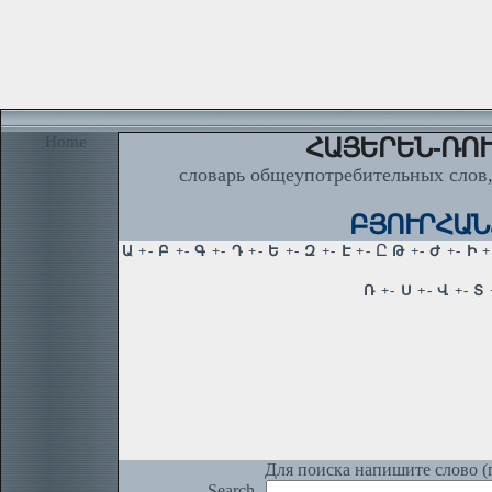
Home
ՀԱՅԵՐԵՆ-ՌՈՒ
словарь общеупотребительных слов,
ԲՅՈՒՐՀԱՆՃ
Для поиска напишите слово (п
Search