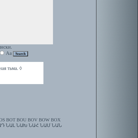
янски.
Aa
ая тьма. ◊
OS
BOT
BOU
BOV
BOW
BOX
ԱԴ
ՆԱԼ
ՆԱԽ
ՆԱՀ
ՆԱՄ
ՆԱՆ