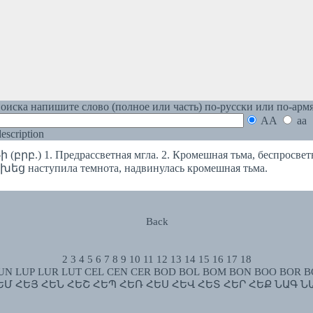
оиска напишите слово (полное или часть) по-русски или по-арм
AA
aa
 description
բ.) 1. Предрассветная мгла. 2. Кромешная тьма, беспросветн
 наступила темнота, надвинулась кромешная тьма.
Back
2
3
4
5
6
7
8
9
10
11
12
13
14
15
16
17
18
UN
LUP
LUR
LUT
CEL
CEN
CER
BOD
BOL
BOM
BON
BOO
BOR
B
ԵՄ
ՀԵՅ
ՀԵՆ
ՀԵՇ
ՀԵՊ
ՀԵՌ
ՀԵՍ
ՀԵՎ
ՀԵՏ
ՀԵՐ
ՀԵՔ
ՆԱԳ
Ն