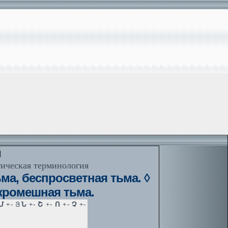
й
тическая терминология
ма, беспросветная тьма. ◊
кромешная тьма.