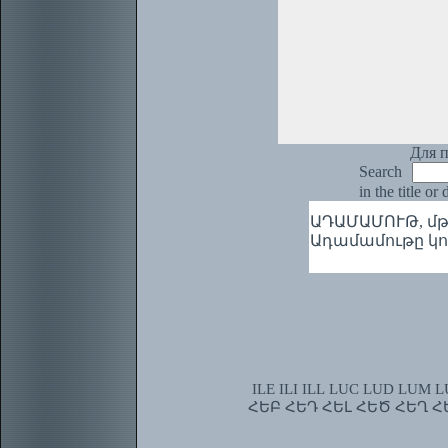
Для п
Search
in the title or
ԱԴԱՄԱՄՈՒԹ, մթի (բր
Ադամամութը կոխեց
ILE
ILI
ILL
LUC
LUD
LUM
L
ՀԵԲ
ՀԵԴ
ՀԵԼ
ՀԵԾ
ՀԵՂ
Հ