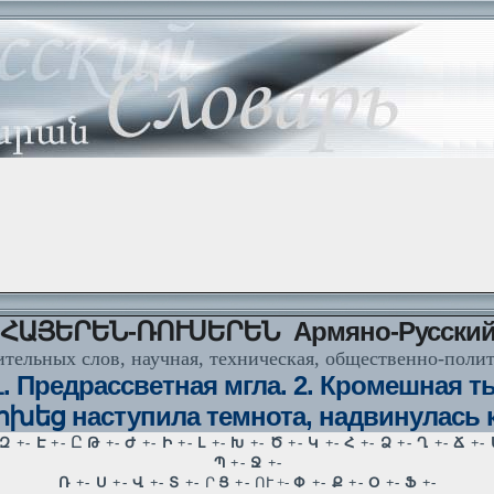
ՀԱՅԵՐԵՆ-ՌՈՒՍԵՐԵՆ Армяно-Русски
тельных слов, научная, техническая, общественно-поли
 Предрассветная мгла. 2. Кромешная ть
եց наступила темнота, надвинулась 