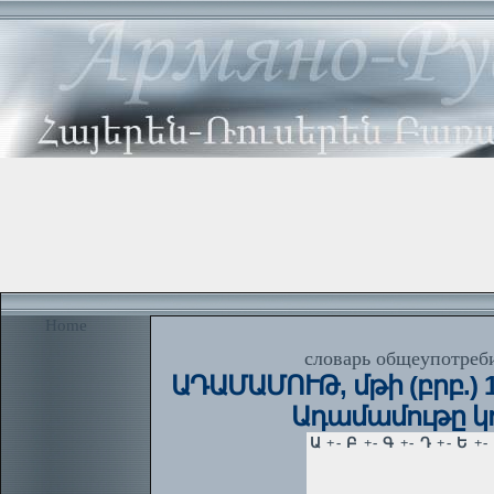
Home
словарь общеупотреби
ԱԴԱՄԱՄՈՒԹ, մթի (բրբ.) 1.
Ադամամութը կոխ