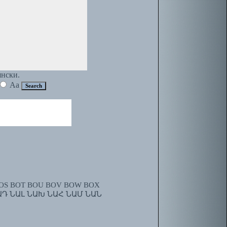
янски.
Aa
OS
BOT
BOU
BOV
BOW
BOX
ԱԴ
ՆԱԼ
ՆԱԽ
ՆԱՀ
ՆԱՄ
ՆԱՆ