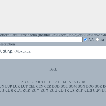
оиска напишите слово (полное или часть) по-русски или по-арм
AA
aa
 description
կենդբ.) Мокрица.
Back
2
3
4
5
6
7
8
9
10
11
12
13
14
15
16
17
18
UN
LUP
LUR
LUT
CEL
CEN
CER
BOD
BOL
BOM
BON
BOO
BOR
B
ԵՄ
ՀԵՅ
ՀԵՆ
ՀԵՇ
ՀԵՊ
ՀԵՌ
ՀԵՍ
ՀԵՎ
ՀԵՏ
ՀԵՐ
ՀԵՔ
ՆԱԳ
Ն