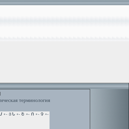
й
тическая терминология