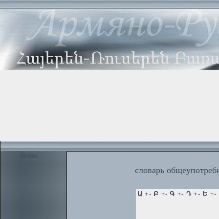
Home
словарь общеупотреби