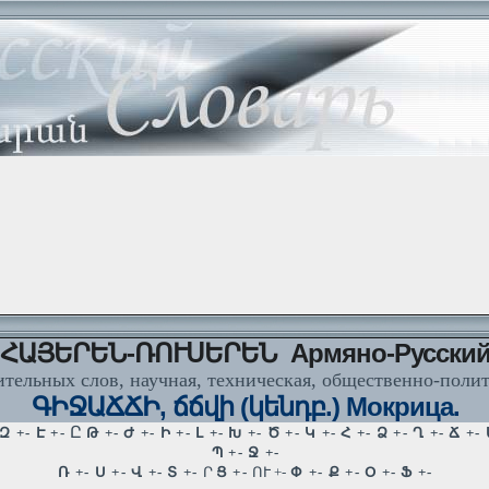
ՀԱՅԵՐԵՆ-ՌՈՒՍԵՐԵՆ Армяно-Русски
тельных слов, научная, техническая, общественно-поли
ԳԻՋԱՃՃԻ, ճճվի (կենդբ.) Мокрица.