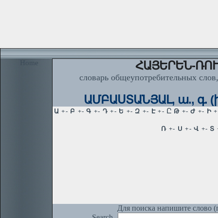
Home
ՀԱՅԵՐԵՆ-ՌՈՒ
словарь общеупотребительных слов,
ԱՄԲԱՍՏԱՆՅԱԼ, ա., գ. (
Для поиска напишите слово (п
Search