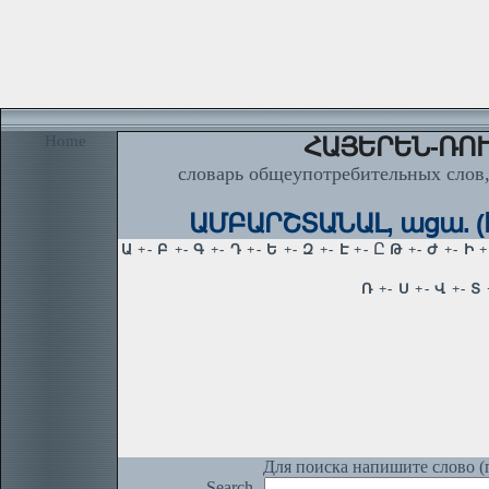
Home
ՀԱՅԵՐԵՆ-ՌՈՒ
словарь общеупотребительных слов,
ԱՄԲԱՐՇՏԱՆԱԼ, ացա. (հն
Для поиска напишите слово (п
Search