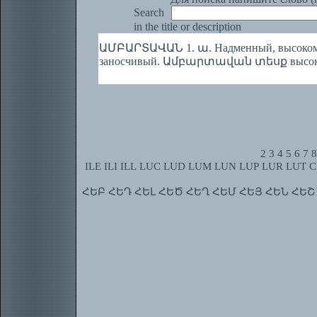
Search
in the title or description
ԱՄԲԱՐՏԱՎԱՆ 1. ա. Надменный, высокомер
заносчивый. Ամբարտավան տեսք высокомер
2
3
4
5
6
7
8
ILE
ILI
ILL
LUC
LUD
LUM
LUN
LUP
LUR
LUT
C
ՀԵԲ
ՀԵԴ
ՀԵԼ
ՀԵԾ
ՀԵՂ
ՀԵՄ
ՀԵՅ
ՀԵՆ
ՀԵՇ