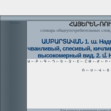
Home
ՀԱՅԵՐԵՆ-ՌՈՒ
словарь общеупотребительных слов,
ԱՄԲԱՐՏԱՎԱՆ 1. ա. Над
чванливый, спесивый, кич
высокомерный вид. 2. մ. 
Для поиска напишите слово (п