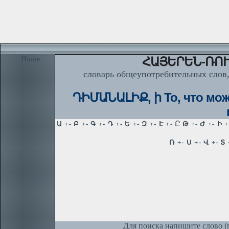
Home
ՀԱՅԵՐԵՆ-ՌՈՒ
словарь общеупотребительных слов,
ԴԻՄԱՆԱԼԻՔ, ի То, что можн
Для поиска напишите слово (п