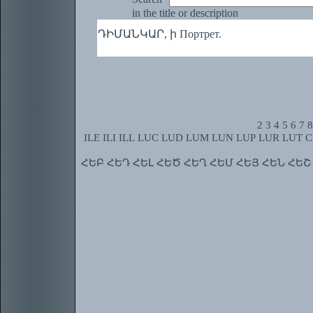
in the title or description
ԴԻՄԱՆԿԱՐ, ի Портрет.
2
3
4
5
6
7
8
ILE
ILI
ILL
LUC
LUD
LUM
LUN
LUP
LUR
LUT
C
ՀԵԲ
ՀԵԴ
ՀԵԼ
ՀԵԾ
ՀԵՂ
ՀԵՄ
ՀԵՅ
ՀԵՆ
ՀԵՇ