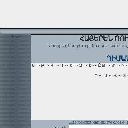
Home
ՀԱՅԵՐԵՆ-ՌՈՒ
словарь общеупотребительных слов,
ԴԻՄԱՆ
Для поиска напишите слово (п
Search