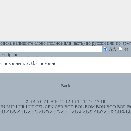
оиска напишите слово (полное или часть) по-русски или по-арм
AA
aa
 description
Спокойный. 2. մ. Спокойно.
Back
2
3
4
5
6
7
8
9
10
11
12
13
14
15
16
17
18
UN
LUP
LUR
LUT
CEL
CEN
CER
BOD
BOL
BOM
BON
BOO
BOR
B
ԵՄ
ՀԵՅ
ՀԵՆ
ՀԵՇ
ՀԵՊ
ՀԵՌ
ՀԵՍ
ՀԵՎ
ՀԵՏ
ՀԵՐ
ՀԵՔ
ՆԱԳ
Ն