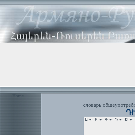
Home
словарь общеупотреби
ԴԻ