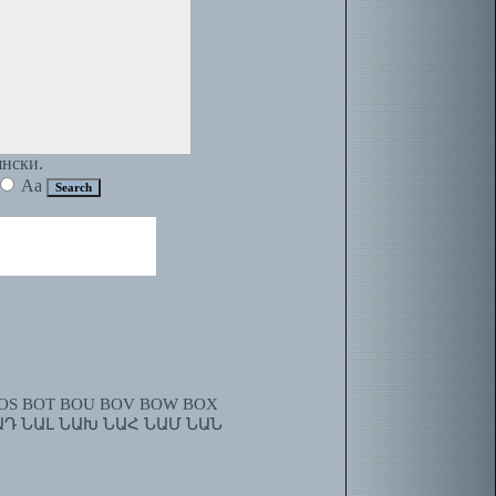
янски.
Aa
OS
BOT
BOU
BOV
BOW
BOX
ԱԴ
ՆԱԼ
ՆԱԽ
ՆԱՀ
ՆԱՄ
ՆԱՆ