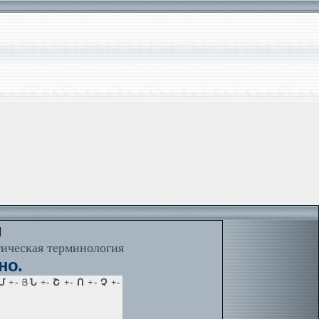
й
тическая терминология
но.