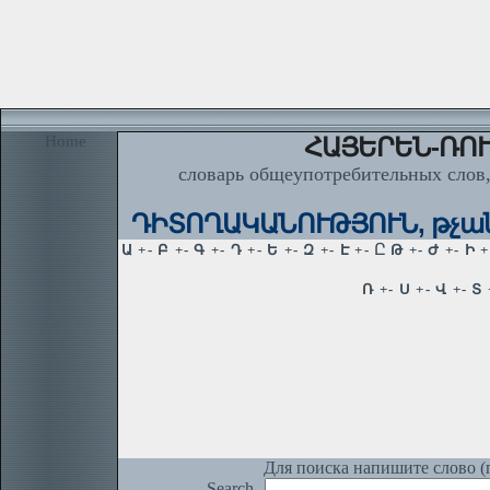
Home
ՀԱՅԵՐԵՆ-ՌՈՒ
словарь общеупотребительных слов,
ԴԻՏՈՂԱԿԱՆՈՒԹՅՈՒՆ, թչան 1.
Для поиска напишите слово (п
Search