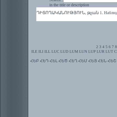
in the title or description
ԴԻՏՈՂԱԿԱՆՈՒԹՅՈՒՆ, թչան 1. Наблюдател
2
3
4
5
6
7
8
ILE
ILI
ILL
LUC
LUD
LUM
LUN
LUP
LUR
LUT
C
ՀԵԲ
ՀԵԴ
ՀԵԼ
ՀԵԾ
ՀԵՂ
ՀԵՄ
ՀԵՅ
ՀԵՆ
ՀԵՇ