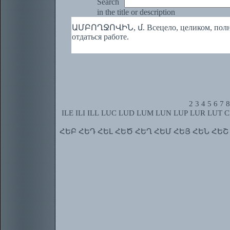
Search
in the title or description
ԱՄԲՈՂՋՈՎԻՆ, մ. Всецело, целиком, п
отдаться работе.
2
3
4
5
6
7
8
ILE
ILI
ILL
LUC
LUD
LUM
LUN
LUP
LUR
LUT
C
ՀԵԲ
ՀԵԴ
ՀԵԼ
ՀԵԾ
ՀԵՂ
ՀԵՄ
ՀԵՅ
ՀԵՆ
ՀԵՇ