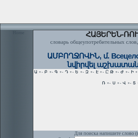
Home
ՀԱՅԵՐԵՆ-ՌՈՒ
словарь общеупотребительных слов,
ԱՄԲՈՂՋՈՎԻՆ, մ. Всецело
նվիրվել աշխատանքի
Для поиска напишите слово (п