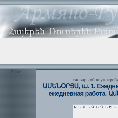
Home
словарь общеупотреби
ԱՄԵՆՕՐՅԱ, ա. 1. Ежедн
ежедневная работа. Ա