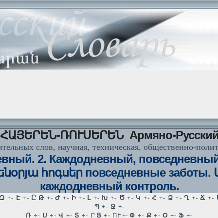
ՀԱՅԵՐԵՆ-ՌՈՒՍԵՐԵՆ Армяно-Русски
тельных слов, научная, техническая, общественно-поли
евный. 2. Каждодневный, повседнев
մենօրյա հոգսեր повседневные заботы. 
каждодневный контроль.