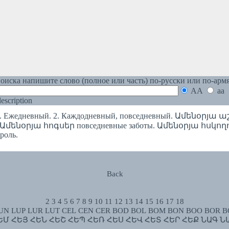
оиска напишите слово (полное или часть) по-русски или по-арм
AA
aa
 description
 Ежедневный. 2. Каждодневный, повседневный. Ամենօրյ
а. Ամենօրյա հոգսեր повседневные заботы. Ամենօրյա հսկող
роль.
Back
2
3
4
5
6
7
8
9
10
11
12
13
14
15
16
17
18
UN
LUP
LUR
LUT
CEL
CEN
CER
BOD
BOL
BOM
BON
BOO
BOR
B
ԵՄ
ՀԵՅ
ՀԵՆ
ՀԵՇ
ՀԵՊ
ՀԵՌ
ՀԵՍ
ՀԵՎ
ՀԵՏ
ՀԵՐ
ՀԵՔ
ՆԱԳ
Ն