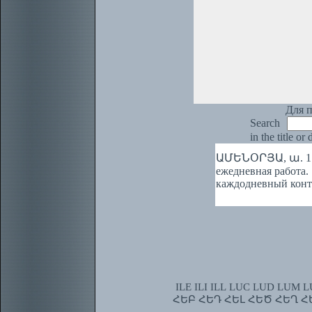
Для п
Search
in the title or
ԱՄԵՆՕՐՅԱ, ա. 1.
ежедневная работ
каждодневный конт
ILE
ILI
ILL
LUC
LUD
LUM
L
ՀԵԲ
ՀԵԴ
ՀԵԼ
ՀԵԾ
ՀԵՂ
Հ