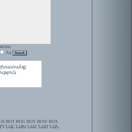
янски.
Aa
ա աշխատանք
ություն
OS
BOT
BOU
BOV
BOW
BOX
ԱԴ
ՆԱԼ
ՆԱԽ
ՆԱՀ
ՆԱՄ
ՆԱՆ