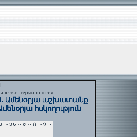
й
тическая терминология
ный. Ամենօրյա աշխատանք
Ամենօրյա հսկողություն