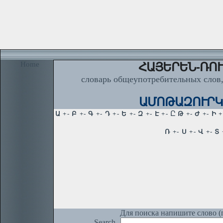
Home
ՀԱՅԵՐԵՆ-ՌՈՒ
словарь общеупотребительных слов,
ԱՄՈԹԱԶՈՒՐԿ, 
Для поиска напишите слово (п
Search