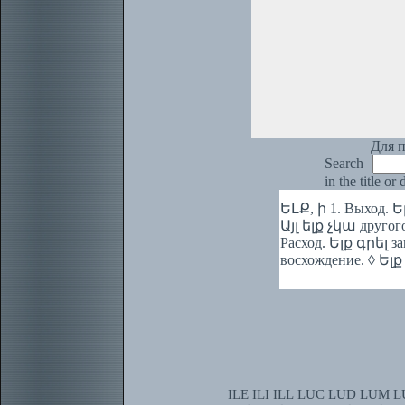
Для п
Search
in the title or
ԵԼՔ, ի 1. Выход. Ե
Այլ ելք չկա другог
Расход. Ելք գրել за
восхождение. ◊ Ել
ILE
ILI
ILL
LUC
LUD
LUM
L