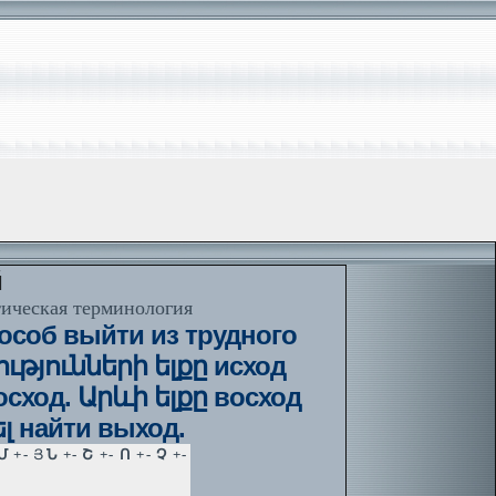
й
тическая терминология
пособ выйти из трудного
ությունների ելքը исход
Восход. Արևի ելքը восход
ել найти выход.