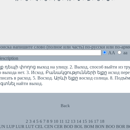
оиска напишите слово (полное или часть) по-русски или по-арм
AA
aa
 description
լք դեպի փողոց выход на улицу. 2. Выход, способ выйти из тр
о выхода нет. 3. Исход. Բանակցությունների ելքը исход перег
писать в расход. 5. Восход. Արևի ելքը восход солнца. 8. Подъём
ք գտնել найти выход.
Back
2
3
4
5
6
7
8
9
10
11
12
13
14
15
16
17
18
UN
LUP
LUR
LUT
CEL
CEN
CER
BOD
BOL
BOM
BON
BOO
BOR
B