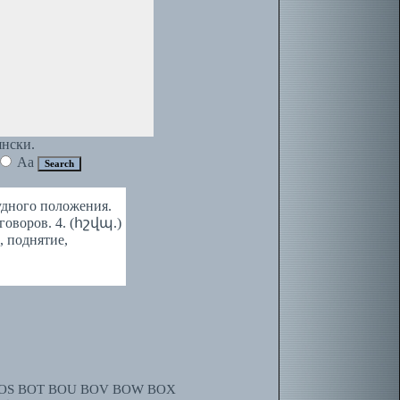
янски.
Aa
удного положения.
оворов. 4. (հշվպ.)
, поднятие,
OS
BOT
BOU
BOV
BOW
BOX