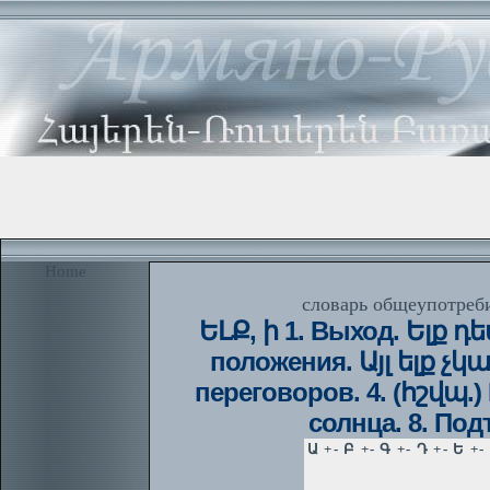
Home
словарь общеупотреби
ԵԼՔ, ի 1. Выход. Ելք դ
положения. Այլ ելք չկ
переговоров. 4. (հշվպ.)
солнца. 8. Под