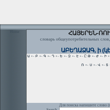
Home
ՀԱՅԵՐԵՆ-ՌՈՒ
словарь общеупотребительных слов,
ԱԲԵՂԱՁԱԳ, ի (կե
Для поиска напишите слово (п
Search