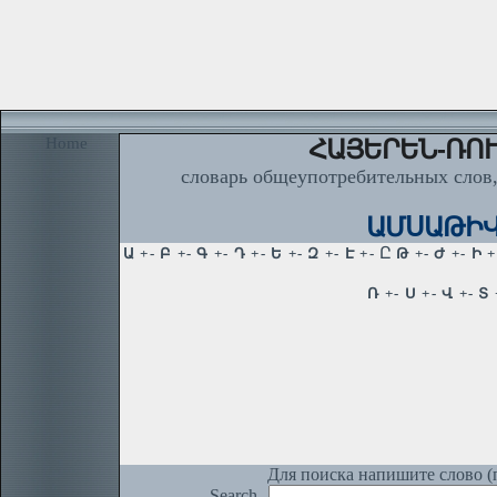
Home
ՀԱՅԵՐԵՆ-ՌՈՒ
словарь общеупотребительных слов,
ԱՄՍԱԹԻՎ,
Для поиска напишите слово (п
Search