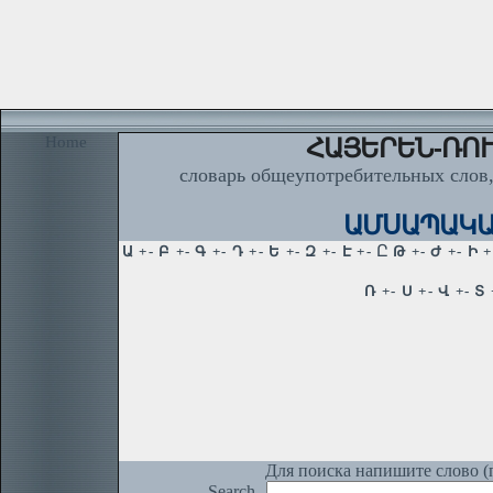
Home
ՀԱՅԵՐԵՆ-ՌՈՒ
словарь общеупотребительных слов,
ԱՄՍԱՊԱԿԱ
Для поиска напишите слово (п
Search