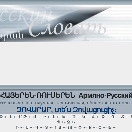
ՀԱՅԵՐԵՆ-ՌՈՒՍԵՐԵՆ Армяно-Русски
тельных слов, научная, техническая, общественно-поли
ԶՈՎԱՐԱՐ, տե՛ս Զովացուցիչ։