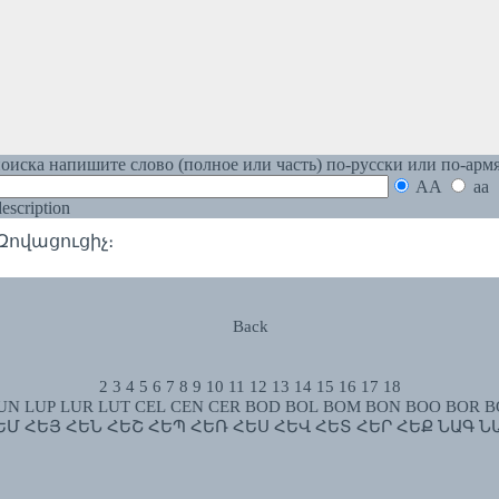
оиска напишите слово (полное или часть) по-русски или по-арм
AA
aa
 description
Զովացուցիչ։
Back
2
3
4
5
6
7
8
9
10
11
12
13
14
15
16
17
18
UN
LUP
LUR
LUT
CEL
CEN
CER
BOD
BOL
BOM
BON
BOO
BOR
B
ԵՄ
ՀԵՅ
ՀԵՆ
ՀԵՇ
ՀԵՊ
ՀԵՌ
ՀԵՍ
ՀԵՎ
ՀԵՏ
ՀԵՐ
ՀԵՔ
ՆԱԳ
Ն