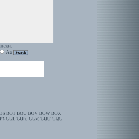
янски.
Aa
OS
BOT
BOU
BOV
BOW
BOX
ԱԴ
ՆԱԼ
ՆԱԽ
ՆԱՀ
ՆԱՄ
ՆԱՆ