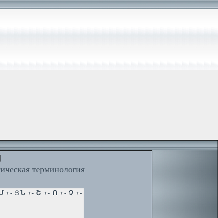
й
тическая терминология