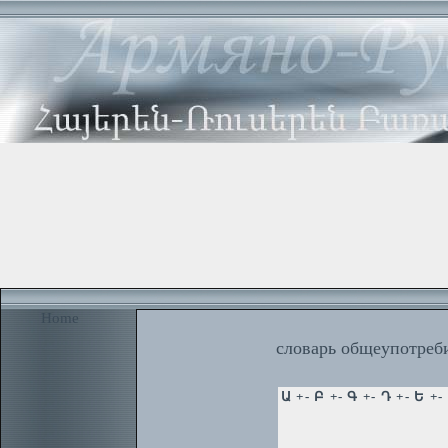
Home
словарь общеупотреби