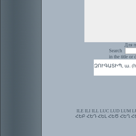
Для п
Search
in the title or
ԶՈՒԳԱՏԻՊ, ա. (հն
ILE
ILI
ILL
LUC
LUD
LUM
L
ՀԵԲ
ՀԵԴ
ՀԵԼ
ՀԵԾ
ՀԵՂ
Հ