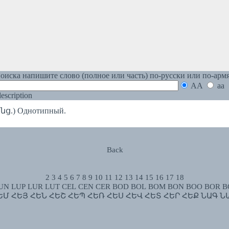
оиска напишите слово (полное или часть) по-русски или по-арм
AA
aa
 description
ց.) Однотипный.
Back
2
3
4
5
6
7
8
9
10
11
12
13
14
15
16
17
18
UN
LUP
LUR
LUT
CEL
CEN
CER
BOD
BOL
BOM
BON
BOO
BOR
B
ԵՄ
ՀԵՅ
ՀԵՆ
ՀԵՇ
ՀԵՊ
ՀԵՌ
ՀԵՍ
ՀԵՎ
ՀԵՏ
ՀԵՐ
ՀԵՔ
ՆԱԳ
Ն