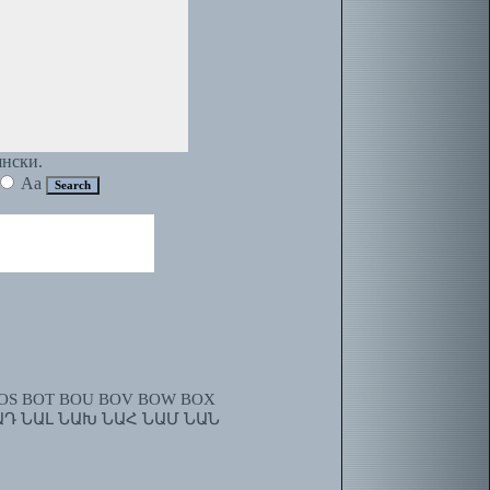
янски.
Aa
OS
BOT
BOU
BOV
BOW
BOX
ԱԴ
ՆԱԼ
ՆԱԽ
ՆԱՀ
ՆԱՄ
ՆԱՆ