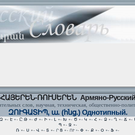
ՀԱՅԵՐԵՆ-ՌՈՒՍԵՐԵՆ Армяно-Русски
тельных слов, научная, техническая, общественно-поли
ԶՈՒԳԱՏԻՊ, ա. (հնց.) Однотипный.