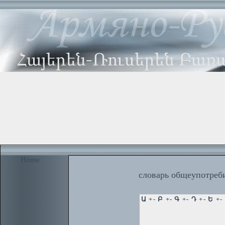
Home
словарь общеупотреби