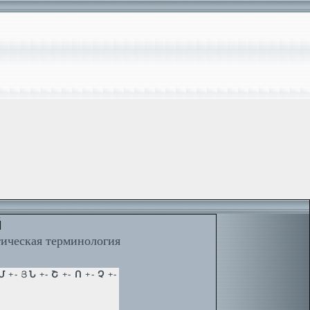
й
тическая терминология