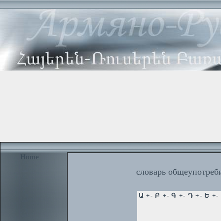
Home
словарь общеупотреби