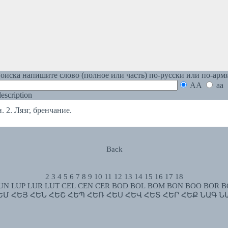
оиска напишите слово (полное или часть) по-русски или по-арм
AA
aa
 description
 2. Лязг, бренчание.
Back
2
3
4
5
6
7
8
9
10
11
12
13
14
15
16
17
18
UN
LUP
LUR
LUT
CEL
CEN
CER
BOD
BOL
BOM
BON
BOO
BOR
B
ԵՄ
ՀԵՅ
ՀԵՆ
ՀԵՇ
ՀԵՊ
ՀԵՌ
ՀԵՍ
ՀԵՎ
ՀԵՏ
ՀԵՐ
ՀԵՔ
ՆԱԳ
Ն