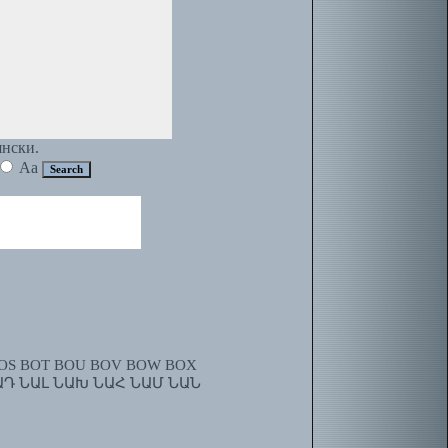
янски.
Aa
OS
BOT
BOU
BOV
BOW
BOX
ԱԴ
ՆԱԼ
ՆԱԽ
ՆԱՀ
ՆԱՄ
ՆԱՆ