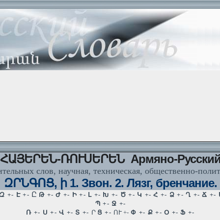
ՀԱՅԵՐԵՆ-ՌՈՒՍԵՐԵՆ Армяно-Русски
тельных слов, научная, техническая, общественно-поли
ԶՐՆԳՈՑ, ի 1. Звон. 2. Лязг, бренчание.