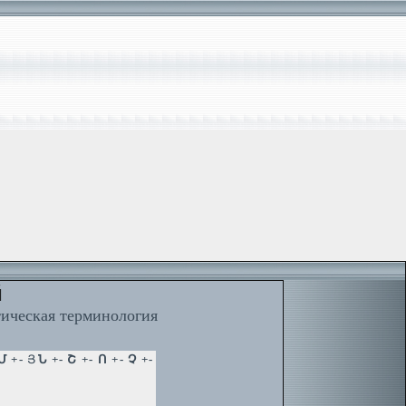
й
тическая терминология