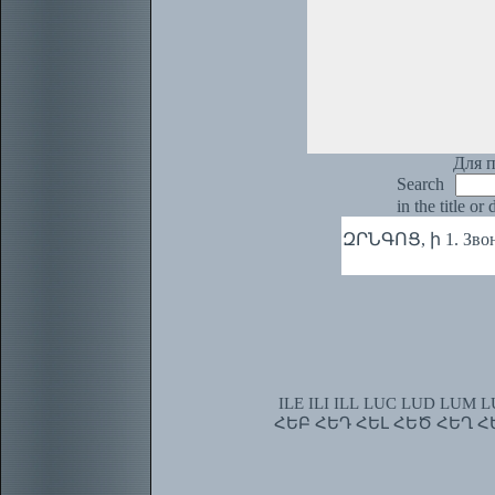
Для п
Search
in the title or
ԶՐՆԳՈՑ, ի 1. Звон.
ILE
ILI
ILL
LUC
LUD
LUM
L
ՀԵԲ
ՀԵԴ
ՀԵԼ
ՀԵԾ
ՀԵՂ
Հ