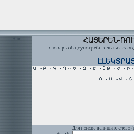
Home
ՀԱՅԵՐԵՆ-ՌՈՒ
словарь общеупотребительных слов,
ԷԼԵԿՏՐԱՑԱ
Для поиска напишите слово (п
Search