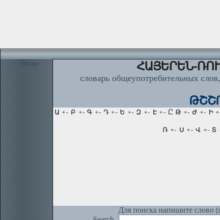
Home
ՀԱՅԵՐԵՆ-ՌՈՒ
словарь общеупотребительных слов,
ԹՇՇՈ
Для поиска напишите слово (п
Search