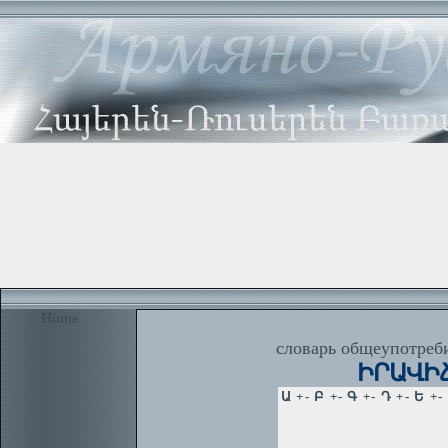
Home
словарь общеупотреби
ԻՐԱՎԻՃԱ