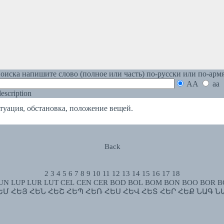
оиска напишите слово (полное или часть) по-русски или по-арм
AA
aa
 description
ция, обстановка, положение вещей.
Back
2
3
4
5
6
7
8
9
10
11
12
13
14
15
16
17
18
UN
LUP
LUR
LUT
CEL
CEN
CER
BOD
BOL
BOM
BON
BOO
BOR
B
ԵՄ
ՀԵՅ
ՀԵՆ
ՀԵՇ
ՀԵՊ
ՀԵՌ
ՀԵՍ
ՀԵՎ
ՀԵՏ
ՀԵՐ
ՀԵՔ
ՆԱԳ
Ն