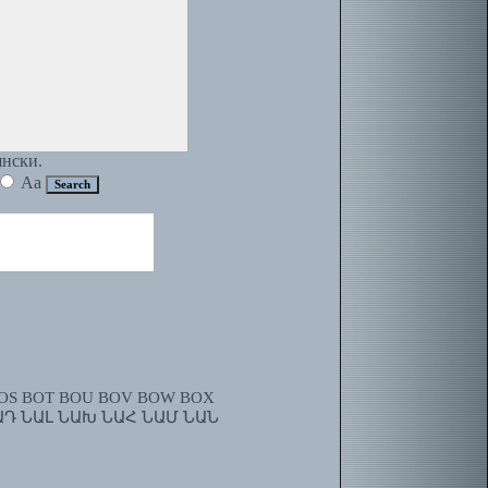
янски.
Aa
OS
BOT
BOU
BOV
BOW
BOX
ԱԴ
ՆԱԼ
ՆԱԽ
ՆԱՀ
ՆԱՄ
ՆԱՆ