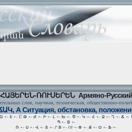
ՀԱՅԵՐԵՆ-ՌՈՒՍԵՐԵՆ Армяно-Русски
тельных слов, научная, техническая, общественно-поли
Կ, А Ситуация, обстановка, положени