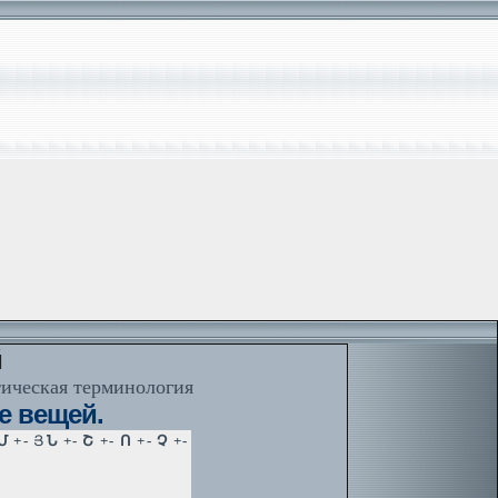
й
тическая терминология
е вещей.