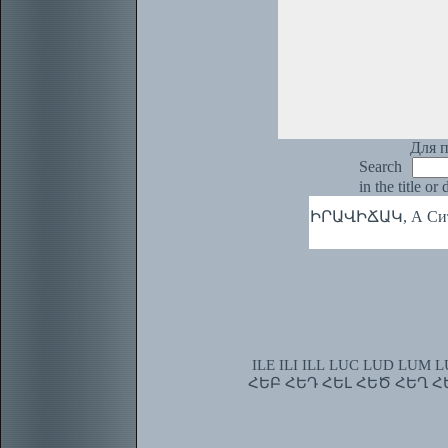
Для п
Search
in the title or
ԻՐԱՎԻՃԱԿ, А Ситуа
ILE
ILI
ILL
LUC
LUD
LUM
L
ՀԵԲ
ՀԵԴ
ՀԵԼ
ՀԵԾ
ՀԵՂ
Հ