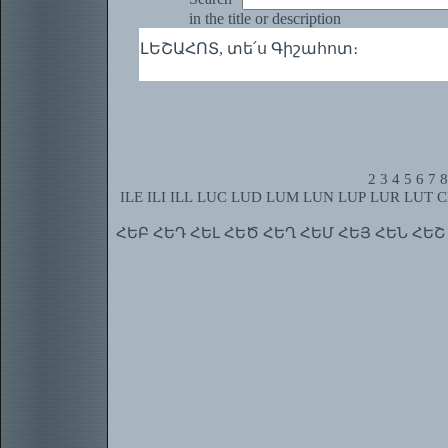
in the title or description
ԼԵՇԱՀՈՏ, տե՛ս Գիշահոտ։
2
3
4
5
6
7
8
ILE
ILI
ILL
LUC
LUD
LUM
LUN
LUP
LUR
LUT
C
ՀԵԲ
ՀԵԴ
ՀԵԼ
ՀԵԾ
ՀԵՂ
ՀԵՄ
ՀԵՅ
ՀԵՆ
ՀԵՇ