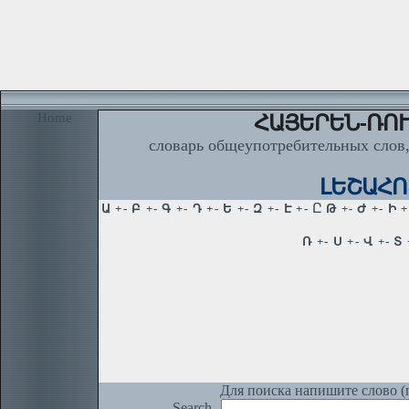
Home
ՀԱՅԵՐԵՆ-ՌՈՒ
словарь общеупотребительных слов,
ԼԵՇԱՀՈՏ
Для поиска напишите слово (п
Search