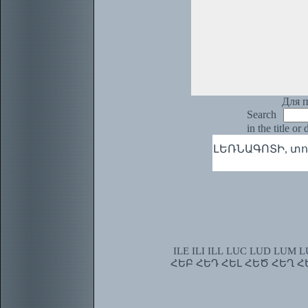
Для п
Search
in the title or
ԼԵՌՆԱԳՈՏԻ, տու 
ILE
ILI
ILL
LUC
LUD
LUM
L
ՀԵԲ
ՀԵԴ
ՀԵԼ
ՀԵԾ
ՀԵՂ
Հ