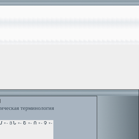
й
тическая терминология