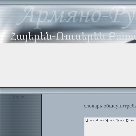
Home
словарь общеупотреби