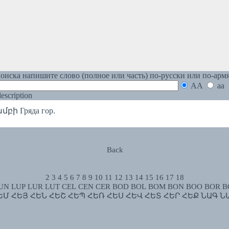
оиска напишите слово (полное или часть) по-русски или по-арм
AA
aa
 description
ի Гряда гор.
Back
2
3
4
5
6
7
8
9
10
11
12
13
14
15
16
17
18
UN
LUP
LUR
LUT
CEL
CEN
CER
BOD
BOL
BOM
BON
BOO
BOR
B
ԵՄ
ՀԵՅ
ՀԵՆ
ՀԵՇ
ՀԵՊ
ՀԵՌ
ՀԵՍ
ՀԵՎ
ՀԵՏ
ՀԵՐ
ՀԵՔ
ՆԱԳ
Ն