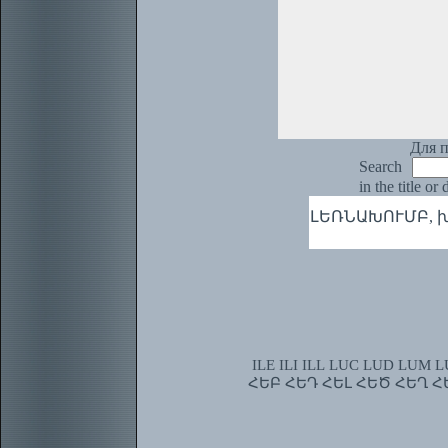
Для п
Search
in the title or
ԼԵՌՆԱԽՈՒՄԲ, խմբ
ILE
ILI
ILL
LUC
LUD
LUM
L
ՀԵԲ
ՀԵԴ
ՀԵԼ
ՀԵԾ
ՀԵՂ
Հ