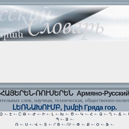
ՀԱՅԵՐԵՆ-ՌՈՒՍԵՐԵՆ Армяно-Русски
тельных слов, научная, техническая, общественно-поли
ԼԵՌՆԱԽՈՒՄԲ, խմբի Гряда гор.