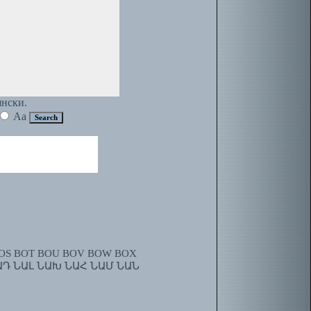
янски.
Aa
OS
BOT
BOU
BOV
BOW
BOX
ԱԴ
ՆԱԼ
ՆԱԽ
ՆԱՀ
ՆԱՄ
ՆԱՆ