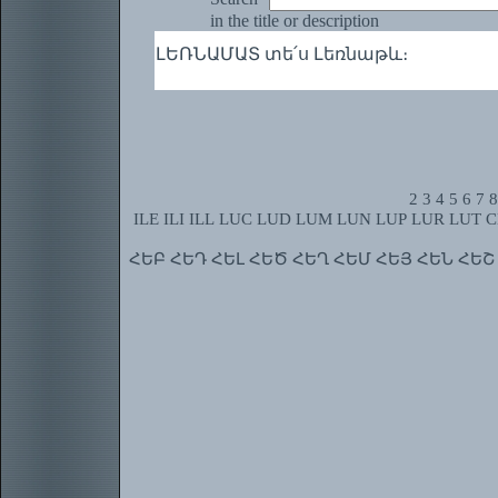
in the title or description
ԼԵՌՆԱՄԱՏ տե՛ս Լեռնաթև։
2
3
4
5
6
7
8
ILE
ILI
ILL
LUC
LUD
LUM
LUN
LUP
LUR
LUT
C
ՀԵԲ
ՀԵԴ
ՀԵԼ
ՀԵԾ
ՀԵՂ
ՀԵՄ
ՀԵՅ
ՀԵՆ
ՀԵՇ