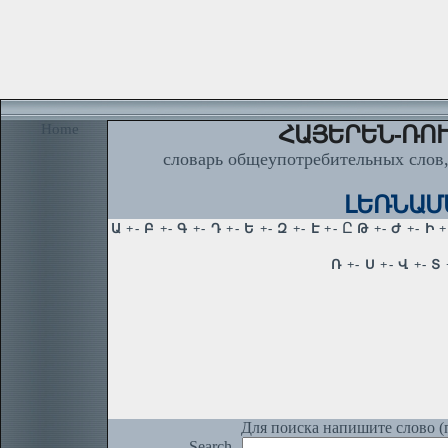
Home
ՀԱՅԵՐԵՆ-ՌՈՒ
словарь общеупотребительных слов,
ԼԵՌՆԱՄԱ
Для поиска напишите слово (п
Search