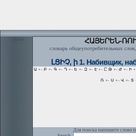
Home
ՀԱՅԵՐԵՆ-ՌՈՒ
словарь общеупотребительных слов,
ԼՑԻՉ, ի 1. Набивщик, на
Для поиска напишите слово (п
Search