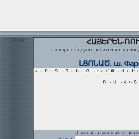
Home
ՀԱՅԵՐԵՆ-ՌՈՒ
словарь общеупотребительных слов,
ԼՑՈՆԱԾ, ա. Фар
Для поиска напишите слово (п
Search