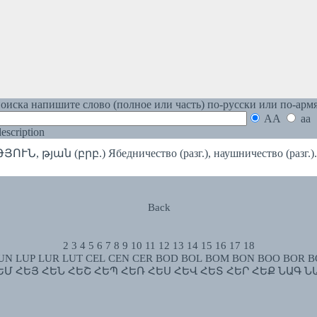
оиска напишите слово (полное или часть) по-русски или по-арм
AA
aa
 description
 թյան (բրբ.) Ябедничество (разг.), наушничество (разг.).
Back
2
3
4
5
6
7
8
9
10
11
12
13
14
15
16
17
18
UN
LUP
LUR
LUT
CEL
CEN
CER
BOD
BOL
BOM
BON
BOO
BOR
B
ԵՄ
ՀԵՅ
ՀԵՆ
ՀԵՇ
ՀԵՊ
ՀԵՌ
ՀԵՍ
ՀԵՎ
ՀԵՏ
ՀԵՐ
ՀԵՔ
ՆԱԳ
Ն