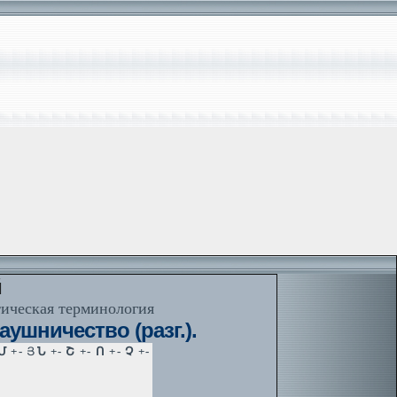
й
тическая терминология
ушничество (разг.).