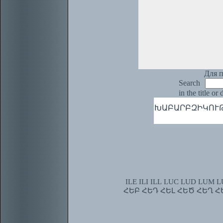
Для п
Search
in the title or
ԽԱԲԱՐԲԶԻԿՈՒԹՅՈՒՆ,
ILE
ILI
ILL
LUC
LUD
LUM
L
ՀԵԲ
ՀԵԴ
ՀԵԼ
ՀԵԾ
ՀԵՂ
Հ