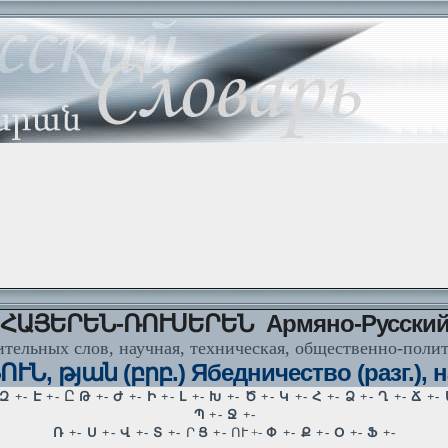
ՀԱՅԵՐԵՆ-ՌՈՒՍԵՐԵՆ Армяно-Русски
тельных слов, научная, техническая, общественно-поли
թյան (բրբ.) Ябедничество (разг.), на