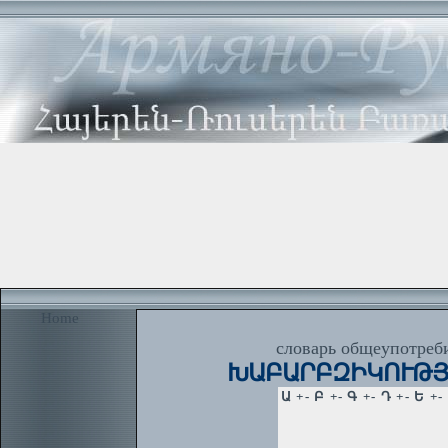
Home
словарь общеупотреби
ԽԱԲԱՐԲԶԻԿՈՒԹՅՈՒՆ, 