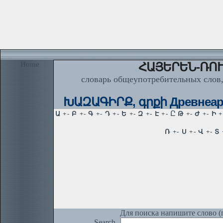
Home
ՀԱՅԵՐԵՆ-ՌՈՒ
словарь общеупотребительных слов,
ԽԱԶԱԳԻՐՔ, գրքի Древнеармя
Для поиска напишите слово (п
Search