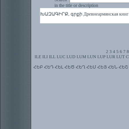
in the title or description
ԽԱԶԱԳԻՐՔ, գրքի Древнеармянская книга н
2
3
4
5
6
7
8
ILE
ILI
ILL
LUC
LUD
LUM
LUN
LUP
LUR
LUT
C
ՀԵԲ
ՀԵԴ
ՀԵԼ
ՀԵԾ
ՀԵՂ
ՀԵՄ
ՀԵՅ
ՀԵՆ
ՀԵՇ