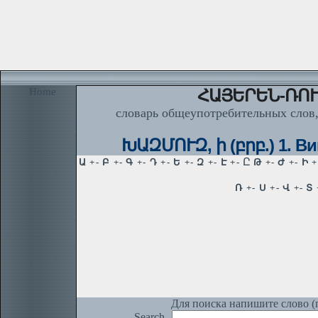
Home
ՀԱՅԵՐԵՆ-ՌՈՒ
словарь общеупотребительных слов,
ԽԱԶՄՈՒԶ, ի (բրբ.) 1. Ви
Для поиска напишите слово (п
Search