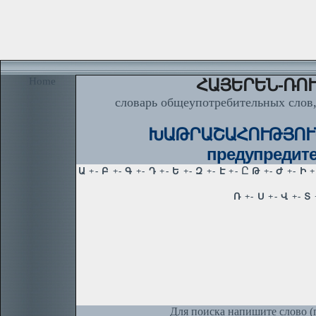
Home
ՀԱՅԵՐԵՆ-ՌՈՒ
словарь общеупотребительных слов,
ԽԱԹՐԱՇԱՀՈՒԹՅՈՒՆ, 
предупредите
Для поиска напишите слово (п