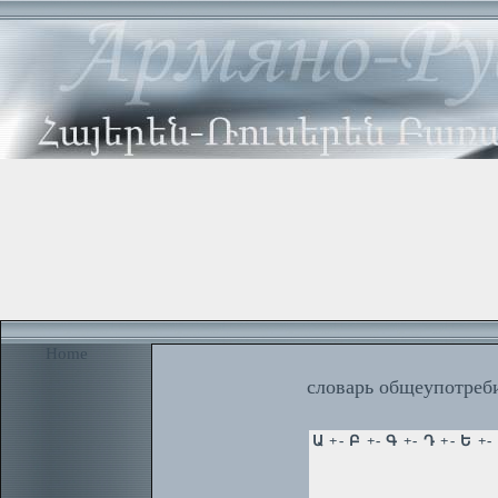
Home
словарь общеупотреби