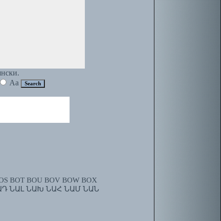
янски.
Aa
OS
BOT
BOU
BOV
BOW
BOX
ԱԴ
ՆԱԼ
ՆԱԽ
ՆԱՀ
ՆԱՄ
ՆԱՆ