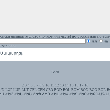
оиска напишите слово (полное или часть) по-русски или по-арм
AA
aa
 description
 Մակարղել։
Back
2
3
4
5
6
7
8
9
10
11
12
13
14
15
16
17
18
UN
LUP
LUR
LUT
CEL
CEN
CER
BOD
BOL
BOM
BON
BOO
BOR
B
ԵՄ
ՀԵՅ
ՀԵՆ
ՀԵՇ
ՀԵՊ
ՀԵՌ
ՀԵՍ
ՀԵՎ
ՀԵՏ
ՀԵՐ
ՀԵՔ
ՆԱԳ
Ն