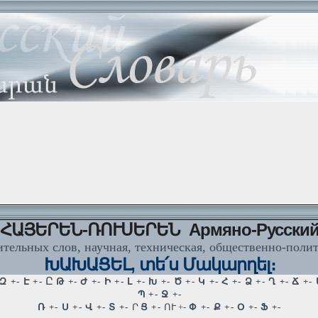
ՀԱՅԵՐԵՆ-ՌՈՒՍԵՐԵՆ Армяно-Русски
тельных слов, научная, техническая, общественно-поли
ԽԱԽԱՑԵԼ, տե՛ս Մակարղել։