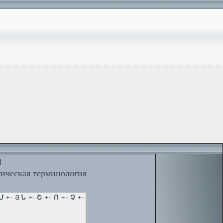
й
тическая терминология