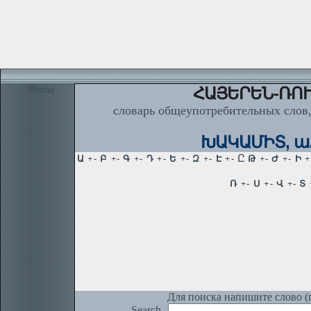
Home
ՀԱՅԵՐԵՆ-ՌՈՒ
словарь общеупотребительных слов,
ԽԱԿԱՄԻՏ, ա. 
Для поиска напишите слово (п
Search