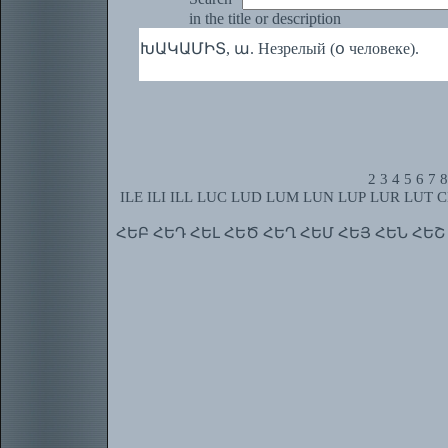
in the title or description
ԽԱԿԱՄԻՏ, ա. Незрелый (օ человеке).
2
3
4
5
6
7
8
ILE
ILI
ILL
LUC
LUD
LUM
LUN
LUP
LUR
LUT
C
ՀԵԲ
ՀԵԴ
ՀԵԼ
ՀԵԾ
ՀԵՂ
ՀԵՄ
ՀԵՅ
ՀԵՆ
ՀԵՇ