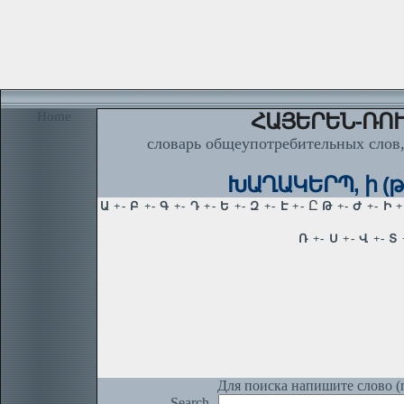
Home
ՀԱՅԵՐԵՆ-ՌՈՒ
словарь общеупотребительных слов,
ԽԱՂԱԿԵՐՊ, ի (թա
Для поиска напишите слово (п
Search