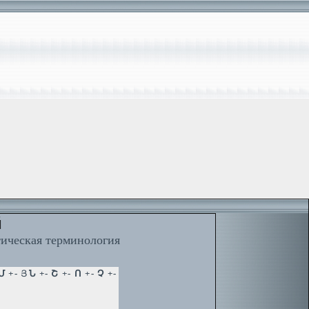
й
тическая терминология