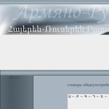
Home
словарь общеупотреби