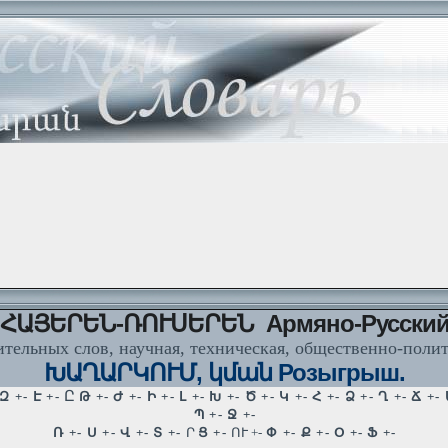
ՀԱՅԵՐԵՆ-ՌՈՒՍԵՐԵՆ Армяно-Русски
тельных слов, научная, техническая, общественно-поли
ԽԱՂԱՐԿՈՒՄ, կման Розыгрыш.