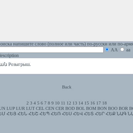
оиска напишите слово (полное или часть) по-русски или по-арм
AA
aa
 description
ն Розыгрыш.
Back
2
3
4
5
6
7
8
9
10
11
12
13
14
15
16
17
18
UN
LUP
LUR
LUT
CEL
CEN
CER
BOD
BOL
BOM
BON
BOO
BOR
B
ԵՄ
ՀԵՅ
ՀԵՆ
ՀԵՇ
ՀԵՊ
ՀԵՌ
ՀԵՍ
ՀԵՎ
ՀԵՏ
ՀԵՐ
ՀԵՔ
ՆԱԳ
Ն