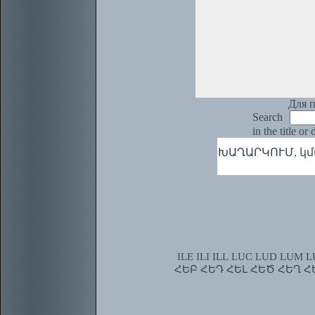
Для п
Search
in the title or
ԽԱՂԱՐԿՈՒՄ, կմա
ILE
ILI
ILL
LUC
LUD
LUM
L
ՀԵԲ
ՀԵԴ
ՀԵԼ
ՀԵԾ
ՀԵՂ
Հ