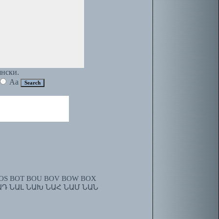
янски.
Aa
OS
BOT
BOU
BOV
BOW
BOX
ԱԴ
ՆԱԼ
ՆԱԽ
ՆԱՀ
ՆԱՄ
ՆԱՆ