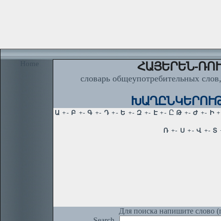
Home
ՀԱՅԵՐԵՆ-ՌՈՒ
словарь общеупотребительных слов,
ԽԱՂԸՆԿԵՐՈՒԹՅՈ
Для поиска напишите слово (п
Search