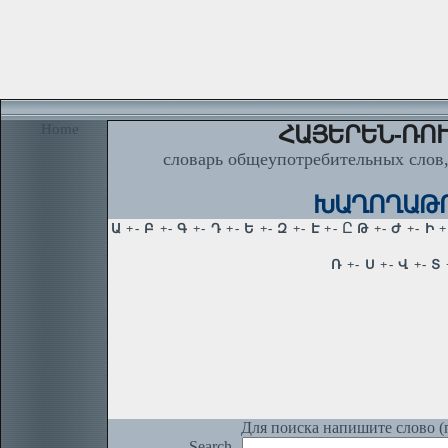
Home
ՀԱՅԵՐԵՆ-ՌՈՒ
словарь общеупотребительных слов,
ԽԱՂՈՂԱԹՈՒ
Для поиска напишите слово (п
Search