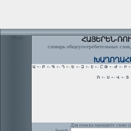
Home
ՀԱՅԵՐԵՆ-ՌՈՒ
словарь общеупотребительных слов,
ԽԱՂՈՂԱՀԱՏ
Для поиска напишите слово (п
Search