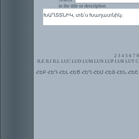
in the title or description
ԽԱՂՏՏՆԻԿ, տե՛ս Խաղատնիկ։
2
3
4
5
6
7
8
ILE
ILI
ILL
LUC
LUD
LUM
LUN
LUP
LUR
LUT
C
ՀԵԲ
ՀԵԴ
ՀԵԼ
ՀԵԾ
ՀԵՂ
ՀԵՄ
ՀԵՅ
ՀԵՆ
ՀԵՇ