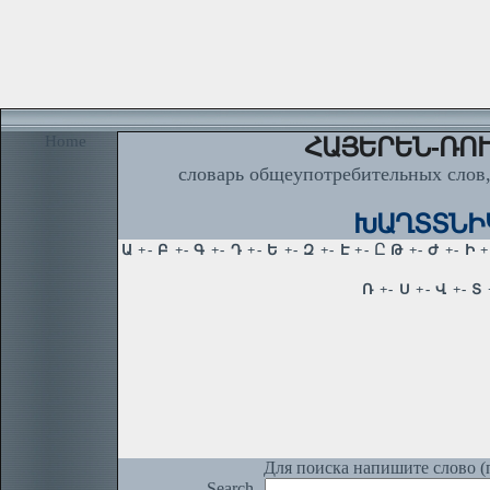
Home
ՀԱՅԵՐԵՆ-ՌՈՒ
словарь общеупотребительных слов,
ԽԱՂՏՏՆԻԿ
Для поиска напишите слово (п
Search