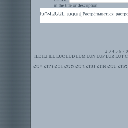
in the title or description
ԽՌՎԱՆԱԼ, ացավ Растрёпываться, растреп
2
3
4
5
6
7
8
ILE
ILI
ILL
LUC
LUD
LUM
LUN
LUP
LUR
LUT
C
ՀԵԲ
ՀԵԴ
ՀԵԼ
ՀԵԾ
ՀԵՂ
ՀԵՄ
ՀԵՅ
ՀԵՆ
ՀԵՇ