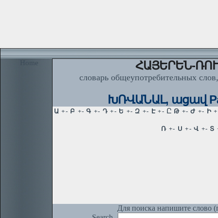
Home
ՀԱՅԵՐԵՆ-ՌՈՒ
словарь общеупотребительных слов,
ԽՌՎԱՆԱԼ, ացավ Рас
Для поиска напишите слово (п
Search