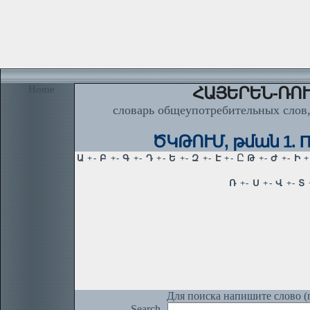
Home
ՀԱՅԵՐԵՆ-ՌՈՒ
словарь общеупотребительных слов,
ԾԿԹՈՒՄ, թման 1. Пр
Для поиска напишите слово (п
Search