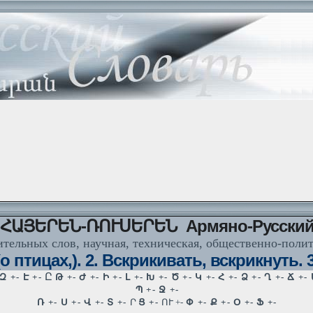
ՀԱՅԵՐԵՆ-ՌՈՒՍԵՐԵՆ Армяно-Русски
тельных слов, научная, техническая, общественно-поли
 птицах,). 2. Вскрикивать, вскрикнуть. 3