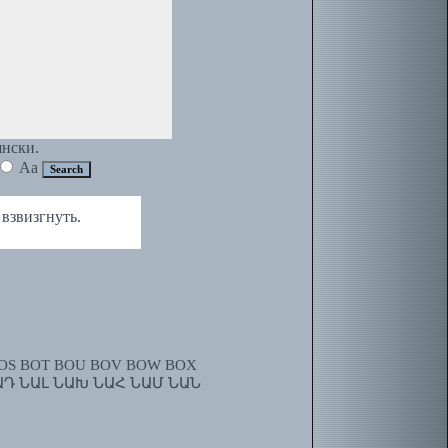
янски.
Aa
взвизгнуть.
OS
BOT
BOU
BOV
BOW
BOX
ԱԴ
ՆԱԼ
ՆԱԽ
ՆԱՀ
ՆԱՄ
ՆԱՆ