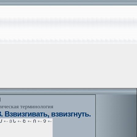
й
тическая терминология
. Взвизгивать, взвизгнуть.