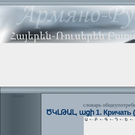
Home
словарь общеупотреби
ԾԿԼԹԱԼ, ացի 1․ Кричать (о