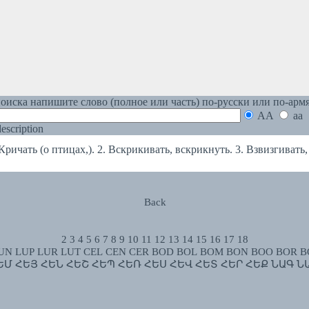
оиска напишите слово (полное или часть) по-русски или по-арм
AA
aa
 description
чать (о птицах,). 2. Вскрикивать, вскрикнуть. 3. Взвизгивать, 
Back
2
3
4
5
6
7
8
9
10
11
12
13
14
15
16
17
18
UN
LUP
LUR
LUT
CEL
CEN
CER
BOD
BOL
BOM
BON
BOO
BOR
B
ԵՄ
ՀԵՅ
ՀԵՆ
ՀԵՇ
ՀԵՊ
ՀԵՌ
ՀԵՍ
ՀԵՎ
ՀԵՏ
ՀԵՐ
ՀԵՔ
ՆԱԳ
Ն