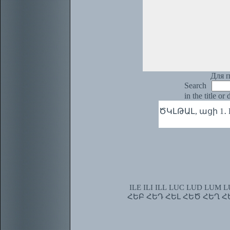
Для п
Search
in the title or
ԾԿԼԹԱԼ, ացի 1․ Кри
ILE
ILI
ILL
LUC
LUD
LUM
L
ՀԵԲ
ՀԵԴ
ՀԵԼ
ՀԵԾ
ՀԵՂ
Հ