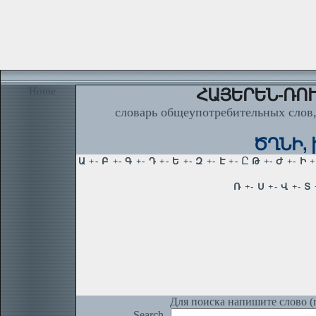
Home
ՀԱՅԵՐԵՆ-ՌՈՒ
словарь общеупотребительных слов,
ԾՂՆԻ, ի
Для поиска напишите слово (п
Search